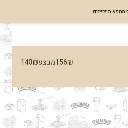
 מחפשת זכיינים
₪
156
מבצע
₪
140