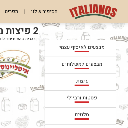
לג
תוכן
הסיפור שלנו
תפריט
מרכזי
מעבר
מעבר
2 פיצות משפחתיות + 2 תוספות
לפרטי
לתפריט
המוצר
הקטגוריות
דף הבית
»
התפריט שלנו
מבצעים לאיסוף עצמי
מבצעים למשלוחים
פיצות
פסטות ורביולי
סלטים