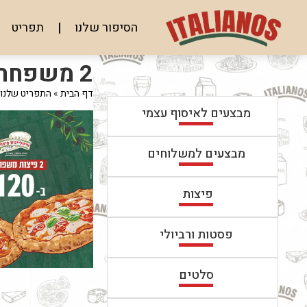
לג
תוכן
הסיפור שלנו
תפריט
מרכזי
מעבר
מעבר
2 משפחתיות
לפרטי
לתפריט
המוצר
הקטגוריות
דף הבית
»
התפריט שלנו
מבצעים לאיסוף עצמי
מבצעים למשלוחים
פיצות
פסטות ורביולי
סלטים