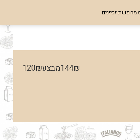
 מחפשת זכיינים
₪
144
מבצע
₪
120