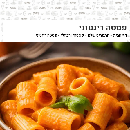
לג
תוכן
מרכזי
מעבר
מעבר
פסטה ריגטוני
לפרטי
לתפריט
המוצר
הקטגוריות
דף הבית
»
התפריט שלנו
»
פסטות ורביולי
»
פסטה ריגטוני