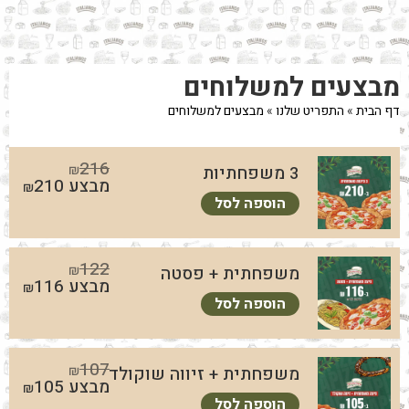
לג
תוכן
מרכזי
מעבר
מעבר
מעבר
מבצעים למשלוחים
לתפריט
לרשימת
להודעות
תפריט
המוצרים
הקטגוריות
דף הבית
»
התפריט שלנו
»
מבצעים למשלוחים
216
3 משפחתיות
₪
מבצע
210
₪
הוספה לסל
122
משפחתית + פסטה
₪
מבצע
116
₪
הוספה לסל
107
משפחתית + זיווה שוקולד
₪
מבצע
105
₪
הוספה לסל