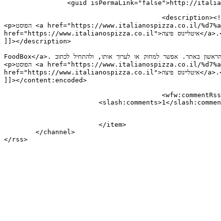
		<guid isPermaLink="false">http://italianos.demo.foodbox.co.il/?p=1</guid>

					<description><![CDATA[<p>ברוכים הבאים אל אתרי FoodBox. זה הפוסט הראשון באתר. אפשר למחוק או לערוך אותו, ולהתחיל לכתוב.</p>

<p>הפוסט <a href="https://www.italianospizza.co.il/%d7%a9%d7%9c%d7%95%d7%9d-%d7%a2%d7%95%d7%9c%d7%9d/">שלום עולם!</a> הופיע לראשונה ב-<a 
href="https://www.italianospizza.co.il">איטליינוס פיצה</a>.</p>

]]></description>

										<content:encoded><![CDATA[<p>ברוכים הבאים אל <a href="ht
FoodBox</a>. זה הפוסט הראשון באתר. אפשר למחוק או לערוך אותו, ולהתחיל לכתוב.</p>

<p>הפוסט <a href="https://www.italianospizza.co.il/%d7%a9%d7%9c%d7%95%d7%9d-%d7%a2%d7%95%d7%9c%d7%9d/">שלום עולם!</a> הופיע לראשונה ב-<a 
href="https://www.italianospizza.co.il">איטליינוס פיצה</a>.</p>

]]></content:encoded>

					<wfw:commentRss>https://www.italianospizza.co.il/%d7%a9%d7%9c%d7%95%d7%9d-%d7%a2%d7%95%d7%9c%d7%9d/feed/</wfw:commentRss>

			<slash:comments>1</slash:comments>

			</item>

	</channel>
