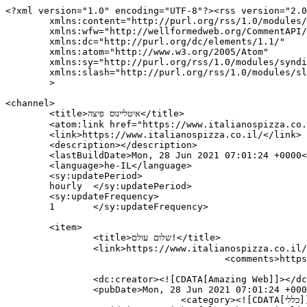
<?xml version="1.0" encoding="UTF-8"?><rss version="2.0
	xmlns:content="http://purl.org/rss/1.0/modules/content/"

	xmlns:wfw="http://wellformedweb.org/CommentAPI/"

	xmlns:dc="http://purl.org/dc/elements/1.1/"

	xmlns:atom="http://www.w3.org/2005/Atom"

	xmlns:sy="http://purl.org/rss/1.0/modules/syndication/"

	xmlns:slash="http://purl.org/rss/1.0/modules/slash/"

	>

<channel>

	<title>איטליינוס פיצה</title>

	<atom:link href="https://www.italianospizza.co.il/feed/" rel="self" type="application/rss+xml" />

	<link>https://www.italianospizza.co.il/</link>

	<description></description>

	<lastBuildDate>Mon, 28 Jun 2021 07:01:24 +0000</lastBuildDate>

	<language>he-IL</language>

	<sy:updatePeriod>

	hourly	</sy:updatePeriod>

	<sy:updateFrequency>

	1	</sy:updateFrequency>

	<item>

		<title>שלום עולם!</title>

		<link>https://www.italianospizza.co.il/%d7%a9%d7%9c%d7%95%d7%9d-%d7%a2%d7%95%d7%9c%d7%9d/</link>

					<comments>https://www.italianospizza.co.il/%d7%a9%d7%9c%d7%95%d7%9d-%d7%a2%d7%95%d7%9c%d7%9d/#comments</comments>

		<dc:creator><![CDATA[Amazing Web]]></dc:creator>

		<pubDate>Mon, 28 Jun 2021 07:01:24 +0000</pubDate>

				<category><![CDATA[כללי]]></category>
