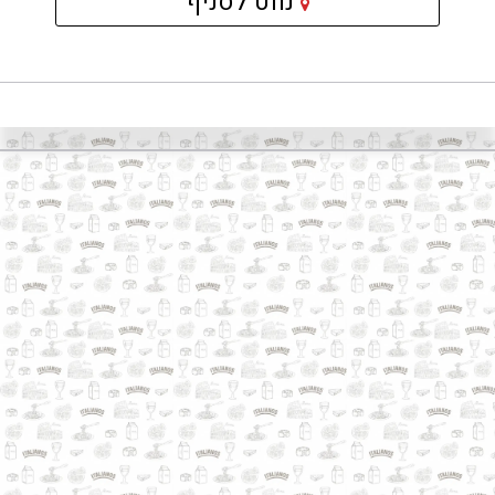
קישור
נווט לסניף
לאתר
חיצוני
-
פתיחה
בחלון
חדש