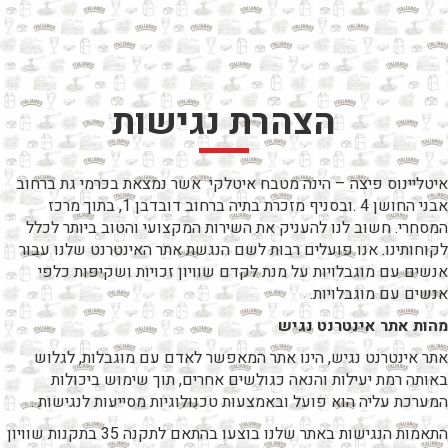
לג
תוכן
מרכזי
הצהרת נגישות
איטליינוס פיצה – הינה מטבח איטלקי אשר נמצאת בכרמי גת ברחוב
אבני החושן 4 .ובסניף מזכרת בתיה ברחוב דובדבן 1, בתוך מרכז
המסחרי. חשוב לנו להעניק את השירות המקצועי והטוב ביותר לכלל
לקוחותינו. אנו פועלים רבות לשם הנגשת אתר האינטרנט שלנו עבור
אנשים עם מוגבלויות על מנת לקדם שוויון זכויות ושקיפות כלפי
אנשים עם מוגבלויות.
מהות אתר אינטרנט נגיש
אתר אינטרנט נגיש, הינו אתר המאפשר לאדם עם מוגבלות, לגלוש
באותה רמת יעילות והנאה כגולשים אחרים, תוך שימוש ביכולות
המערכת עליה הוא פועל ובאמצעות טכנולוגיות מסייעות לנגישות .
התאמות הנגישות באתר שלנו בוצעו בהתאם לתקנה 35 בתקנות שוויון