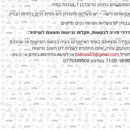
הממוקמים ברחוב הדובדבן 1, מזכרת בתיה .
אפשרות גישה – יש מעליות מהחניון ויש חניית נכים בחניות הבניין.
בבניין יש מעליות ושרותי נכים נגישים.
דרכי פניה לבקשות, תקלות נגישות והצעות לשיפור
:
במידה ומצאתם באתר האינטרנט בעיה בנושא הנגישות או שהנכם
זקוקים עזרה, אתם מוזמנים לשלוח לנו משוב נגישות
למייל
italinos55@gmail.com
או לפנות טלפונית בימים א- ה בין
11:00-18:00 בטלפון 0779349500.