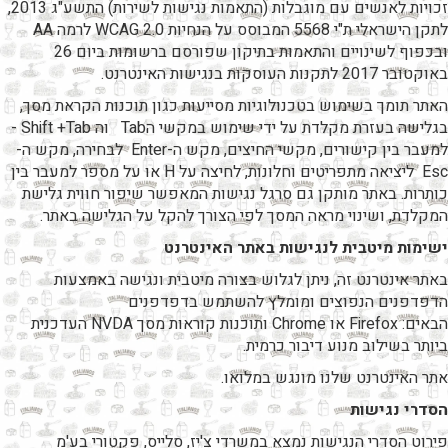
זכויות לאנשים עם מוגבלות (התאמות נגישות לשירות) התשע"ג 2013,
לתקן הישראלי ת"י 5568 המבוסס על הנחיות WCAG 2.0 לרמה AA
ובכפוף לשינויים והתאמות בתיקון שפורסם ברשומות ביום 26
באוקטובר 2017 לתקנות העוסקות בנגישות האינטרנט.
האתר תומך בשימוש בטכנולוגיות מסייעות כגון תוכנות הקראת מסך,
בגלישה בעזרת מקלדת על ידי שימוש במקשי הTab וה Shift +Tab -
למעבר בין קישורים, מקשי החיצים, מקש ה-Enter לבחירה, מקש ה-
Esc ליציאה מתפריטים וחלונות, לחיצה על H או על מספר למעבר בין
כותרות. באתר מותקן גם סרגל נגישות המאפשר שיפור חווית גלישת
המקלדת, ושינוי מראה המסך לפי הצורך להקל על הגלישה באתר.
ישימות מיטבית לנגישות באתר האינטרנט
באתר אינטרנט זה, ניתן לגלוש בצורה מיטבית ונגישה באמצעות
הדפדפנים הנפוצים ומומלץ להשתמש בדפדפנים
הבאים: Firefox או Chrome ותוכנות קוראות מסך NVDA העדכנית
ביותר בשילוב מנוע דיבור כרמית.
אתר האינטרנט שלנו מונגש במלואו.
הסדרי נגישות
פירוט הסדרי הנגישות נמצא במשרדי צ'יז, סלייס, פקטורי בע'מ